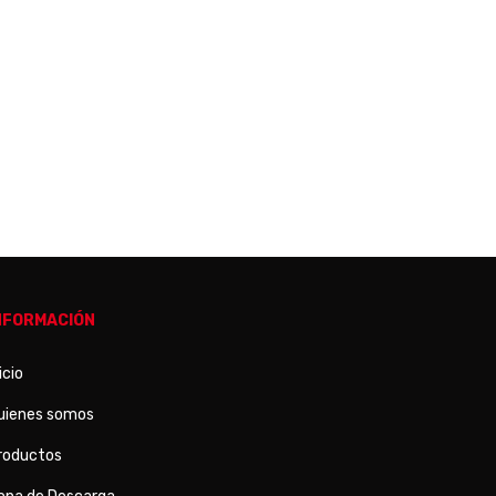
NFORMACIÓN
icio
uienes somos
roductos