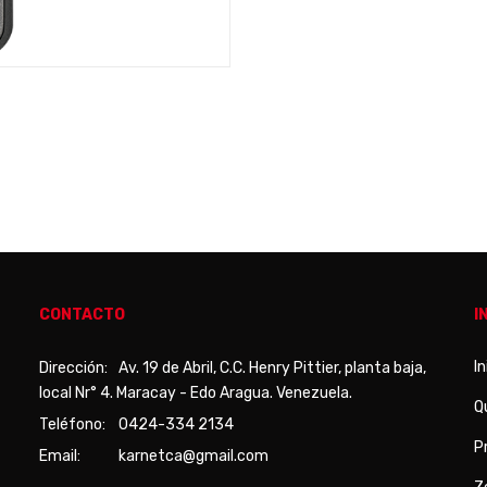
CONTACTO
I
In
Dirección:
Av. 19 de Abril, C.C. Henry Pittier, planta baja,
local Nr° 4. Maracay - Edo Aragua. Venezuela.
Q
Teléfono:
0424-334 2134
P
Email:
karnetca@gmail.com