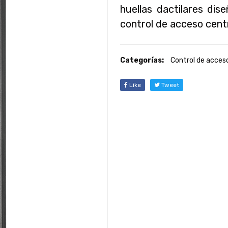
huellas dactilares di
control de acceso cent
Categorías:
Control de acces
Like
Tweet